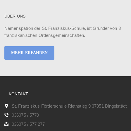
ÜBER UNS
Namenspatron der St. Franziskus-Schule, ist Gründer von 3
franziskanischen Ordensgemeinschaften.
MEHR ERFAHREN
KONTAKT
St. Franziskus Förderschule Riethstieg 9 37351 Dingelstädt
036075 / 5770
036075 / 577 277