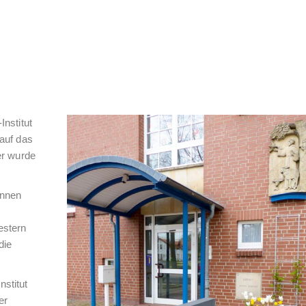
Institut
auf das
er wurde
innen
estern
die
stitut
er