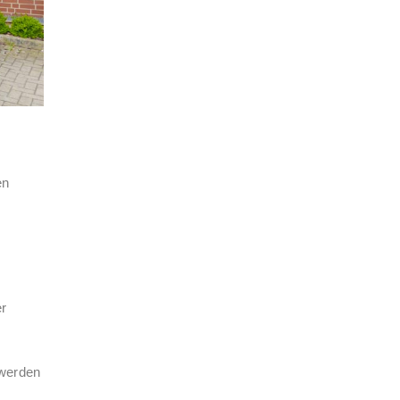
en
er
r
 werden