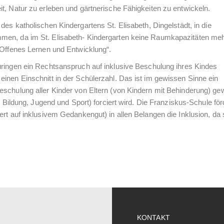
t, Natur zu erleben und gärtnerische Fähigkeiten zu entwickeln.
des katholischen Kindergartens St. Elisabeth, Dingelstädt, in die
men, da im St. Elisabeth- Kindergarten keine Raumkapazitäten mehr
„Offenes Lernen und Entwicklung“.
hüringen ein Rechtsanspruch auf inklusive Beschulung ihres Kindes
inen Einschnitt in der Schülerzahl. Das ist im gewissen Sinne ein
eschulung aller Kinder von Eltern (von Kindern mit Behinderung) g
r Bildung, Jugend und Sport) forciert wird. Die Franziskus-Schule förd
rt auf inklusivem Gedankengut) in allen Belangen die Inklusion, da 
KONTAKT