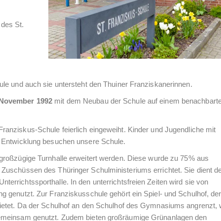
des St.
le und auch sie untersteht den Thuiner Franziskanerinnen.
November 1992
mit dem Neubau der Schule auf einem benachbart
ranziskus-Schule feierlich eingeweiht. Kinder und Jugendliche mit
n Entwicklung besuchen unsere Schule.
großzügige Turnhalle erweitert werden. Diese wurde zu 75% aus
uschüssen des Thüringer Schulministeriums errichtet. Sie dient d
rrichtssporthalle. In den unterrichtsfreien Zeiten wird sie von
 genutzt. Zur Franziskusschule gehört ein Spiel- und Schulhof, de
ietet. Da der Schulhof an den Schulhof des Gymnasiums angrenzt,
gemeinsam genutzt. Zudem bieten großräumige Grünanlagen den