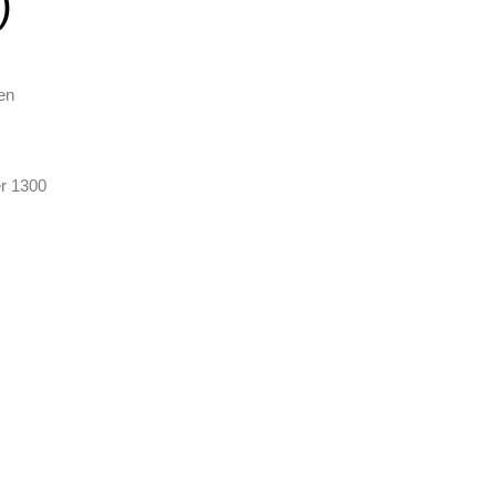
)
en
er 1300